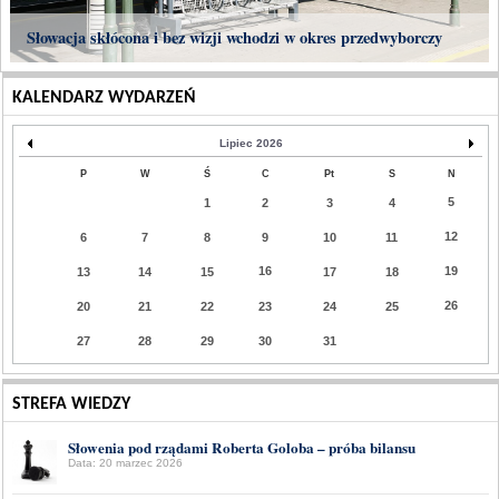
Słowacja skłócona i bez wizji wchodzi w okres przedwyborczy
KALENDARZ WYDARZEŃ
Lipiec 2026
P
W
Ś
C
Pt
S
N
5
1
2
3
4
12
6
7
8
9
10
11
16
19
13
14
15
17
18
26
20
21
22
23
24
25
27
28
29
30
31
STREFA WIEDZY
Słowenia pod rządami Roberta Goloba – próba bilansu
Data: 20 marzec 2026