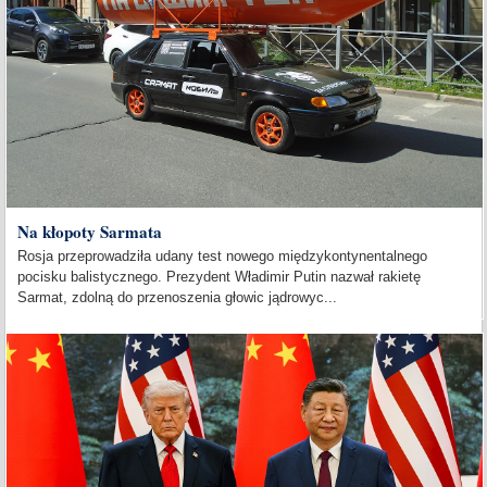
Na kłopoty Sarmata
Rosja przeprowadziła udany test nowego międzykontynentalnego
pocisku balistycznego. Prezydent Władimir Putin nazwał rakietę
Sarmat, zdolną do przenoszenia głowic jądrowyc...