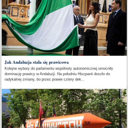
Jak Andaluzja stała się prawicowa
Kolejne wybory do parlamentu wspólnoty autonomicznej umocniły
dominację prawicy w Andaluzji. Na południu Hiszpanii doszło do
radykalnej zmiany, bo przez prawie cztery dek...