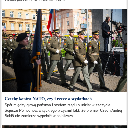
Czechy kontra NATO, czyli rzecz o wydatkach
Spór między głową państwa i szefem rządu o udział w szczycie
Sojuszu Północnoatlantyckiego przyćmił fakt, że premier Czech Andrej
Babiš nie zamierza wypełnić w najbliższy...