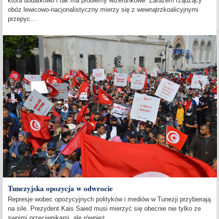
która dodatkowo i tak ma problemy wizerunkowe. Zarazem rządzący
obóz lewicowo-nacjonalistyczny mierzy się z wewnątrzkoalicyjnymi
przepyc...
Tunezyjska opozycja w odwrocie
Represje wobec opozycyjnych polityków i mediów w Tunezji przybierają
na sile. Prezydent Kais Saied musi mierzyć się obecnie nie tylko ze
swoimi przeciwnikami, ale również...