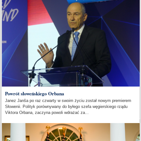
Powrót słoweńskiego Orbana
Janez Janša po raz czwarty w swoim życiu został nowym premierem
Słowenii. Polityk porównywany do byłego szefa węgierskiego rządu
Viktora Orbana, zaczyna powoli wdrażać za...