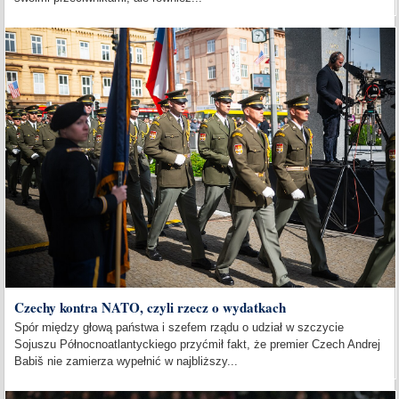
Czechy kontra NATO, czyli rzecz o wydatkach
Spór między głową państwa i szefem rządu o udział w szczycie
Sojuszu Północnoatlantyckiego przyćmił fakt, że premier Czech Andrej
Babiš nie zamierza wypełnić w najbliższy...