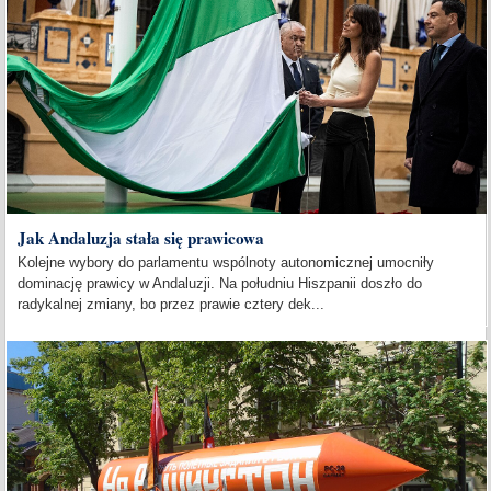
Jak Andaluzja stała się prawicowa
Kolejne wybory do parlamentu wspólnoty autonomicznej umocniły
dominację prawicy w Andaluzji. Na południu Hiszpanii doszło do
radykalnej zmiany, bo przez prawie cztery dek...