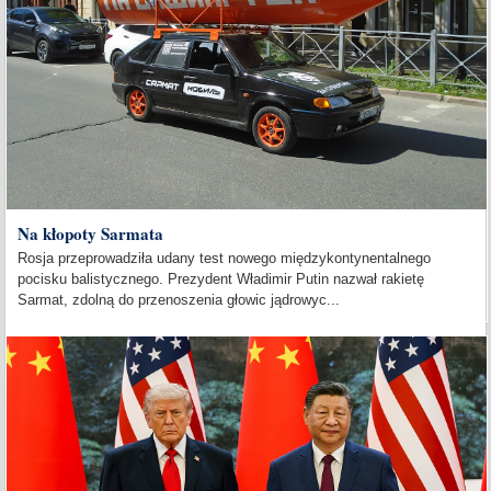
Na kłopoty Sarmata
Rosja przeprowadziła udany test nowego międzykontynentalnego
pocisku balistycznego. Prezydent Władimir Putin nazwał rakietę
Sarmat, zdolną do przenoszenia głowic jądrowyc...