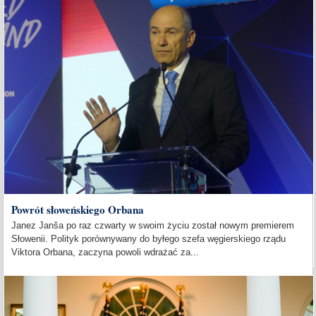
Powrót słoweńskiego Orbana
Janez Janša po raz czwarty w swoim życiu został nowym premierem
Słowenii. Polityk porównywany do byłego szefa węgierskiego rządu
Viktora Orbana, zaczyna powoli wdrażać za...