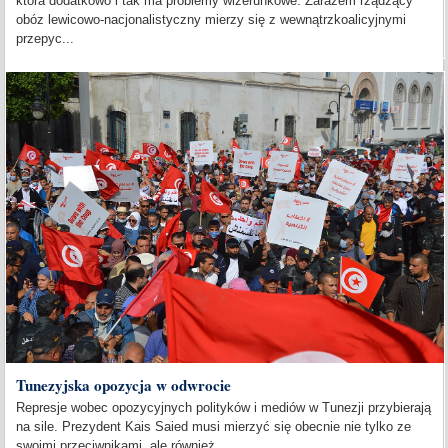
która dodatkowo i tak ma problemy wizerunkowe. Zarazem rządzący
obóz lewicowo-nacjonalistyczny mierzy się z wewnątrzkoalicyjnymi
przepyc...
Tunezyjska opozycja w odwrocie
Represje wobec opozycyjnych polityków i mediów w Tunezji przybierają
na sile. Prezydent Kais Saied musi mierzyć się obecnie nie tylko ze
swoimi przeciwnikami, ale również...