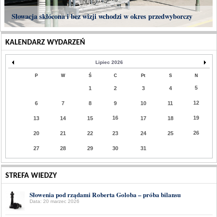
Słowacja skłócona i bez wizji wchodzi w okres przedwyborczy
KALENDARZ WYDARZEŃ
Lipiec 2026
P
W
Ś
C
Pt
S
N
5
1
2
3
4
12
6
7
8
9
10
11
16
19
13
14
15
17
18
26
20
21
22
23
24
25
27
28
29
30
31
STREFA WIEDZY
Słowenia pod rządami Roberta Goloba – próba bilansu
Data: 20 marzec 2026