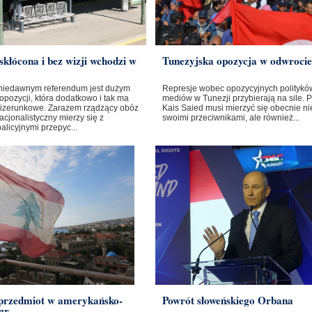
skłócona i bez wizji wchodzi w
Tunezyjska opozycja w odwrocie
niedawnym referendum jest dużym
Represje wobec opozycyjnych polityków
opozycji, która dodatkowo i tak ma
mediów w Tunezji przybierają na sile. 
izerunkowe. Zarazem rządzący obóz
Kais Saied musi mierzyć się obecnie nie
cjonalistyczny mierzy się z
swoimi przeciwnikami, ale również...
licyjnymi przepyc...
 przedmiot w amerykańsko-
Powrót słoweńskiego Orbana
gr...