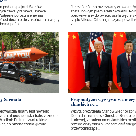
ban pod auspicjami Stanów
Janez Janša po raz czwarty w swoim ży
nych zawały ramową umowę
został nowym premierem Słowenii. Poli
Wstępne porozumienie ma
porównywany do byłego szefa węgiers
ć ostatecznie do zakończenia wojny
rządu Viktora Orbana, zaczyna powoli 
boma państ...
za...
ty Sarmata
Pragmatyzm wygrywa w amery
chińskich re...
prowadziła udany test nowego
Wizyta prezydenta Stanów Zjednoczon
ynentalnego pocisku balistycznego.
Donalda Trumpa w Chińskiej Republic
ładimir Putin nazwał rakietę
Ludowej, zdaniem amerykańskich medi
olną do przenoszenia głowic
przede wszystkim sukcesem chińskieg
przewodniczące...