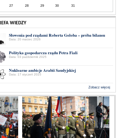
27
28
29
30
31
REFA WIEDZY
Słowenia pod rządami Roberta Goloba – próba bilansu
Data: 20 marzec 2026
Polityka gospodarcza rządu Petra Fiali
Data: 03 październik 2025
Nuklearne ambicje Arabii Saudyjskiej
Data: 17 styczeń 2025
Zobacz więcej