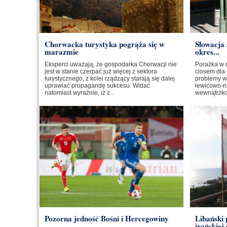
Chorwacka turystyka pogrąża się w
Słowacja 
marazmie
okres...
Eksperci uważają, że gospodarka Chorwacji nie
Porażka w 
jest w stanie czerpać już więcej z sektora
ciosem dla 
turystycznego, z kolei rządzący starają się dalej
problemy w
uprawiać propagandę sukcesu. Widać
lewicowo-na
natomiast wyraźnie, iż z...
wewnątrzkoa
Pozorna jedność Bośni i Hercegowiny
Libański
irańskiej 