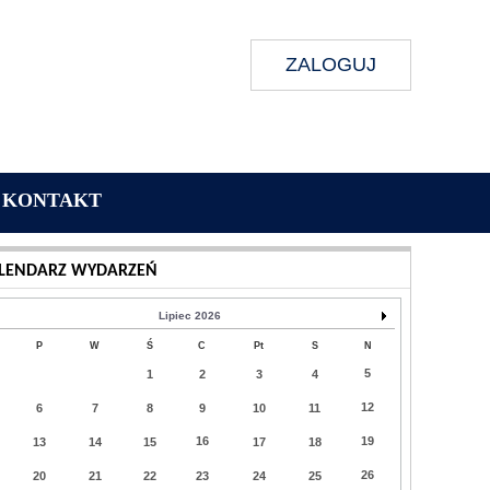
ZALOGUJ
KONTAKT
Wykonanie:
Delta Interactive
LENDARZ WYDARZEŃ
Lipiec 2026
P
W
Ś
C
Pt
S
N
5
1
2
3
4
12
6
7
8
9
10
11
16
19
13
14
15
17
18
26
20
21
22
23
24
25