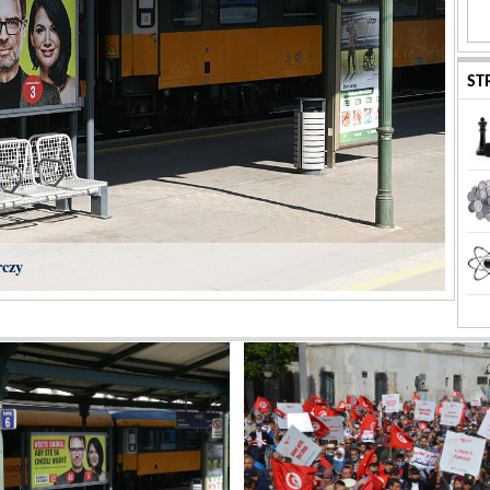
ST
rczy