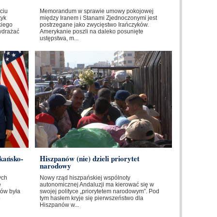
ciu
Memorandum w sprawie umowy pokojowej
tyk
między Iranem i Stanami Zjednoczonymi jest
kiego
postrzegane jako zwycięstwo Irańczyków.
wdrażać
Amerykanie poszli na daleko posunięte
ustępstwa, m...
kańsko-
Hiszpanów (nie) dzieli priorytet
narodowy
ych
Nowy rząd hiszpańskiej wspólnoty
e
autonomicznej Andaluzji ma kierować się w
ów była
swojej polityce „priorytetem narodowym”. Pod
o
tym hasłem kryje się pierwszeństwo dla
Hiszpanów w...