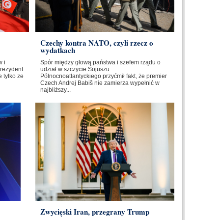
Czechy kontra NATO, czyli rzecz o
wydatkach
 i
Spór między głową państwa i szefem rządu o
Prezydent
udział w szczycie Sojuszu
 tylko ze
Północnoatlantyckiego przyćmił fakt, że premier
Czech Andrej Babiš nie zamierza wypełnić w
najbliższy...
Zwycięski Iran, przegrany Trump