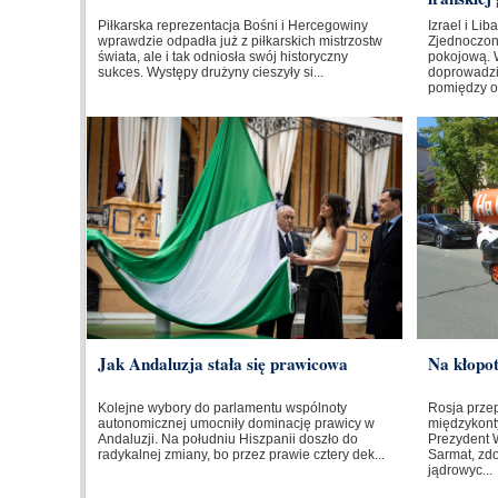
Piłkarska reprezentacja Bośni i Hercegowiny
Izrael i Li
wprawdzie odpadła już z piłkarskich mistrzostw
Zjednoczo
świata, ale i tak odniosła swój historyczny
pokojową. 
sukces. Występy drużyny cieszyły si...
doprowadzi
pomiędzy o
Jak Andaluzja stała się prawicowa
Na kłopo
Kolejne wybory do parlamentu wspólnoty
Rosja prze
autonomicznej umocniły dominację prawicy w
międzykont
Andaluzji. Na południu Hiszpanii doszło do
Prezydent W
radykalnej zmiany, bo przez prawie cztery dek...
Sarmat, zd
jądrowyc...