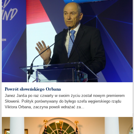
Powrót słoweńskiego Orbana
Janez Janša po raz czwarty w swoim życiu został nowym premierem
Słowenii. Polityk porównywany do byłego szefa węgierskiego rządu
Viktora Orbana, zaczyna powoli wdrażać za...