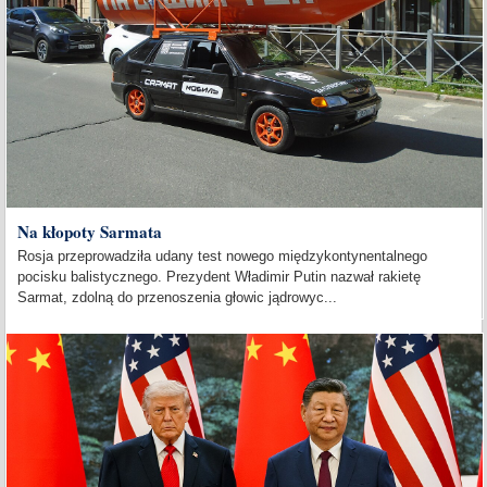
Na kłopoty Sarmata
Rosja przeprowadziła udany test nowego międzykontynentalnego
pocisku balistycznego. Prezydent Władimir Putin nazwał rakietę
Sarmat, zdolną do przenoszenia głowic jądrowyc...