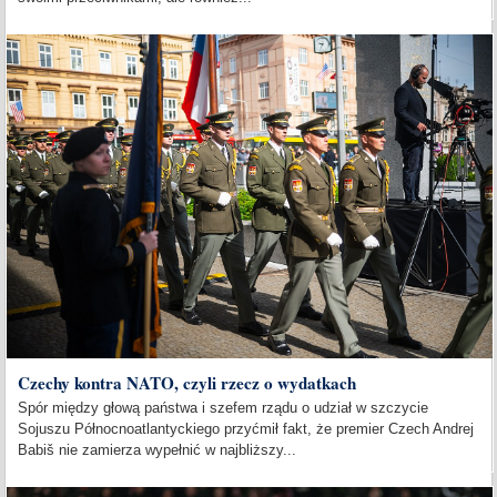
Czechy kontra NATO, czyli rzecz o wydatkach
Spór między głową państwa i szefem rządu o udział w szczycie
Sojuszu Północnoatlantyckiego przyćmił fakt, że premier Czech Andrej
Babiš nie zamierza wypełnić w najbliższy...