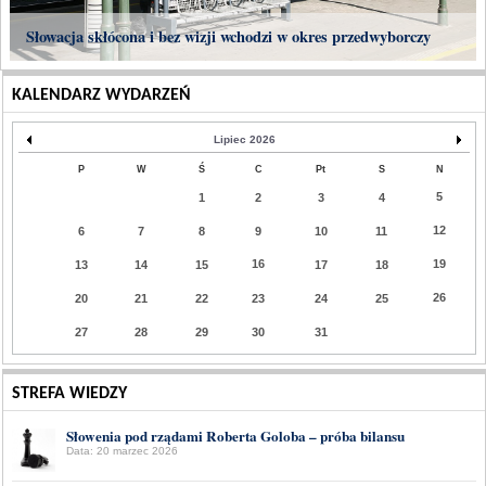
Słowacja skłócona i bez wizji wchodzi w okres przedwyborczy
KALENDARZ WYDARZEŃ
Lipiec 2026
P
W
Ś
C
Pt
S
N
5
1
2
3
4
12
6
7
8
9
10
11
16
19
13
14
15
17
18
26
20
21
22
23
24
25
27
28
29
30
31
STREFA WIEDZY
Słowenia pod rządami Roberta Goloba – próba bilansu
Data: 20 marzec 2026