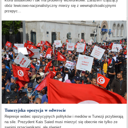
która dodatkowo i tak ma problemy wizerunkowe. Zarazem rządzący
obóz lewicowo-nacjonalistyczny mierzy się z wewnątrzkoalicyjnymi
przepyc...
Tunezyjska opozycja w odwrocie
Represje wobec opozycyjnych polityków i mediów w Tunezji przybierają
na sile. Prezydent Kais Saied musi mierzyć się obecnie nie tylko ze
swoimi przeciwnikami, ale również...