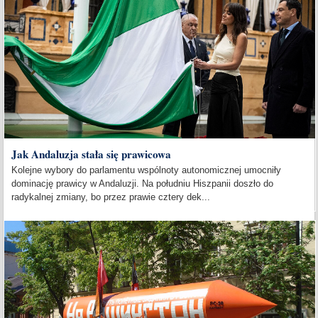
Jak Andaluzja stała się prawicowa
Kolejne wybory do parlamentu wspólnoty autonomicznej umocniły
dominację prawicy w Andaluzji. Na południu Hiszpanii doszło do
radykalnej zmiany, bo przez prawie cztery dek...