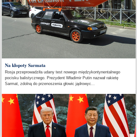
Na kłopoty Sarmata
Rosja przeprowadziła udany test nowego międzykontynentalnego
pocisku balistycznego. Prezydent Władimir Putin nazwał rakietę
Sarmat, zdolną do przenoszenia głowic jądrowyc...