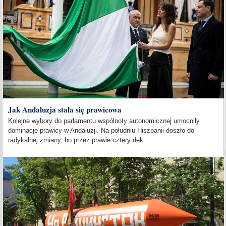
Jak Andaluzja stała się prawicowa
Kolejne wybory do parlamentu wspólnoty autonomicznej umocniły
dominację prawicy w Andaluzji. Na południu Hiszpanii doszło do
radykalnej zmiany, bo przez prawie cztery dek...