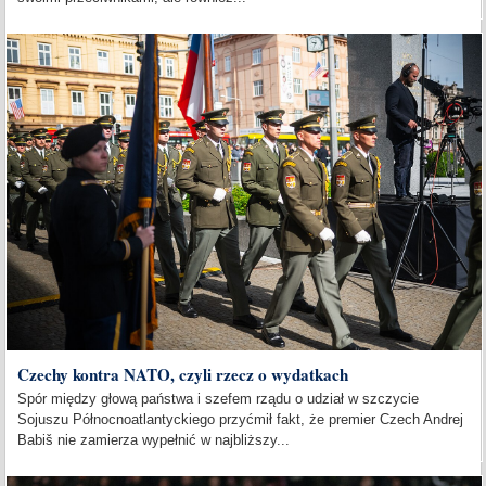
Czechy kontra NATO, czyli rzecz o wydatkach
Spór między głową państwa i szefem rządu o udział w szczycie
Sojuszu Północnoatlantyckiego przyćmił fakt, że premier Czech Andrej
Babiš nie zamierza wypełnić w najbliższy...