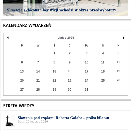
Słowacja skłócona i bez wizji wchodzi w okres przedwyborczy
KALENDARZ WYDARZEŃ
Lipiec 2026
P
W
Ś
C
Pt
S
N
5
1
2
3
4
12
6
7
8
9
10
11
16
19
13
14
15
17
18
26
20
21
22
23
24
25
27
28
29
30
31
STREFA WIEDZY
Słowenia pod rządami Roberta Goloba – próba bilansu
Data: 20 marzec 2026