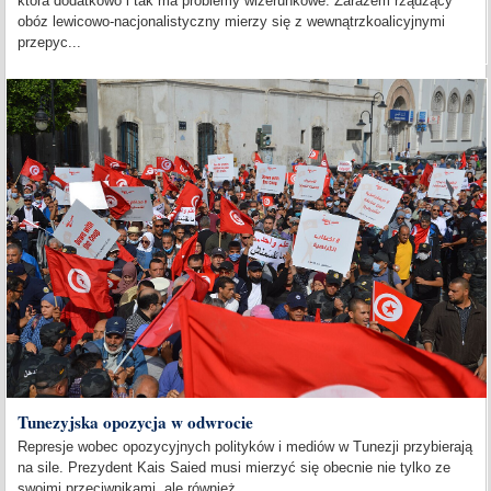
która dodatkowo i tak ma problemy wizerunkowe. Zarazem rządzący
obóz lewicowo-nacjonalistyczny mierzy się z wewnątrzkoalicyjnymi
przepyc...
Tunezyjska opozycja w odwrocie
Represje wobec opozycyjnych polityków i mediów w Tunezji przybierają
na sile. Prezydent Kais Saied musi mierzyć się obecnie nie tylko ze
swoimi przeciwnikami, ale również...