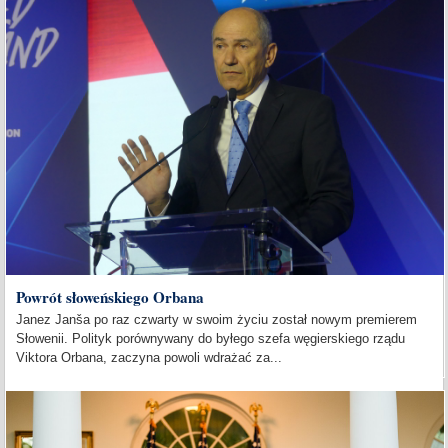
Powrót słoweńskiego Orbana
Janez Janša po raz czwarty w swoim życiu został nowym premierem
Słowenii. Polityk porównywany do byłego szefa węgierskiego rządu
Viktora Orbana, zaczyna powoli wdrażać za...