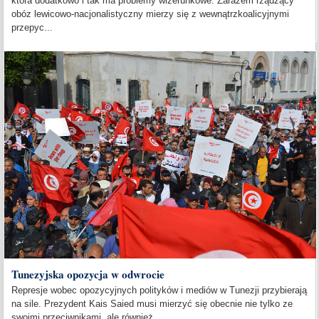
która dodatkowo i tak ma problemy wizerunkowe. Zarazem rządzący
obóz lewicowo-nacjonalistyczny mierzy się z wewnątrzkoalicyjnymi
przepyc...
Tunezyjska opozycja w odwrocie
Represje wobec opozycyjnych polityków i mediów w Tunezji przybierają
na sile. Prezydent Kais Saied musi mierzyć się obecnie nie tylko ze
swoimi przeciwnikami, ale również...