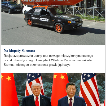
Na kłopoty Sarmata
Rosja przeprowadziła udany test nowego międzykontynentalnego
pocisku balistycznego. Prezydent Władimir Putin nazwał rakietę
Sarmat, zdolną do przenoszenia głowic jądrowyc...