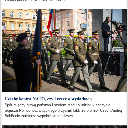
Czechy kontra NATO, czyli rzecz o wydatkach
Spór między głową państwa i szefem rządu o udział w szczycie
Sojuszu Północnoatlantyckiego przyćmił fakt, że premier Czech Andrej
Babiš nie zamierza wypełnić w najbliższy...