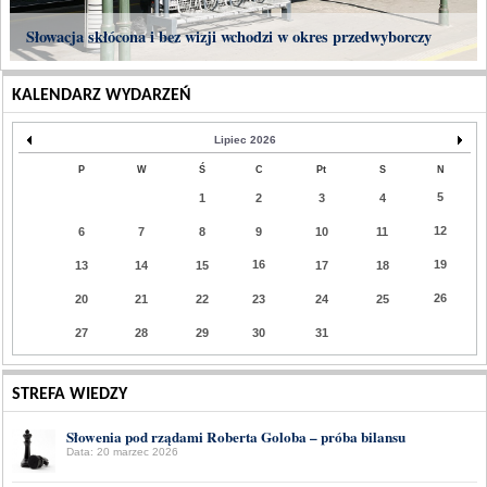
Słowacja skłócona i bez wizji wchodzi w okres przedwyborczy
KALENDARZ WYDARZEŃ
Lipiec 2026
P
W
Ś
C
Pt
S
N
5
1
2
3
4
12
6
7
8
9
10
11
16
19
13
14
15
17
18
26
20
21
22
23
24
25
27
28
29
30
31
STREFA WIEDZY
Słowenia pod rządami Roberta Goloba – próba bilansu
Data: 20 marzec 2026