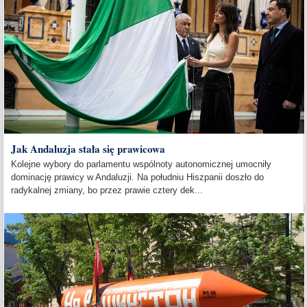
Jak Andaluzja stała się prawicowa
Kolejne wybory do parlamentu wspólnoty autonomicznej umocniły
dominację prawicy w Andaluzji. Na południu Hiszpanii doszło do
radykalnej zmiany, bo przez prawie cztery dek...