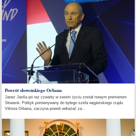
Powrót słoweńskiego Orbana
Janez Janša po raz czwarty w swoim życiu został nowym premierem
Słowenii. Polityk porównywany do byłego szefa węgierskiego rządu
Viktora Orbana, zaczyna powoli wdrażać za...