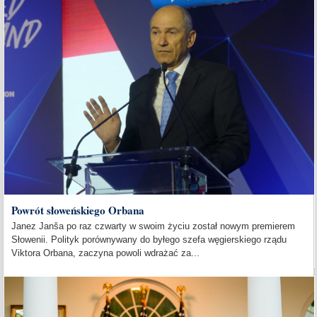
Powrót słoweńskiego Orbana
Janez Janša po raz czwarty w swoim życiu został nowym premierem
Słowenii. Polityk porównywany do byłego szefa węgierskiego rządu
Viktora Orbana, zaczyna powoli wdrażać za...