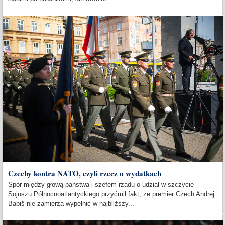
Czechy kontra NATO, czyli rzecz o wydatkach
Spór między głową państwa i szefem rządu o udział w szczycie
Sojuszu Północnoatlantyckiego przyćmił fakt, że premier Czech Andrej
Babiš nie zamierza wypełnić w najbliższy...