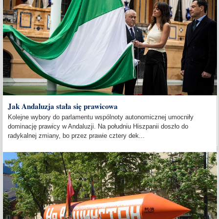
Jak Andaluzja stała się prawicowa
Kolejne wybory do parlamentu wspólnoty autonomicznej umocniły
dominację prawicy w Andaluzji. Na południu Hiszpanii doszło do
radykalnej zmiany, bo przez prawie cztery dek...