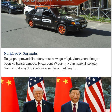
Na kłopoty Sarmata
Rosja przeprowadziła udany test nowego międzykontynentalnego
pocisku balistycznego. Prezydent Władimir Putin nazwał rakietę
Sarmat, zdolną do przenoszenia głowic jądrowyc...