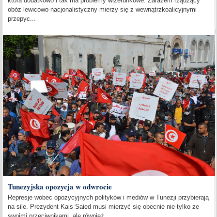
która dodatkowo i tak ma problemy wizerunkowe. Zarazem rządzący
obóz lewicowo-nacjonalistyczny mierzy się z wewnątrzkoalicyjnymi
przepyc...
Tunezyjska opozycja w odwrocie
Represje wobec opozycyjnych polityków i mediów w Tunezji przybierają
na sile. Prezydent Kais Saied musi mierzyć się obecnie nie tylko ze
swoimi przeciwnikami, ale również...