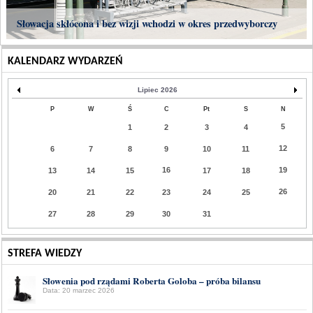
Słowacja skłócona i bez wizji wchodzi w okres przedwyborczy
KALENDARZ WYDARZEŃ
Lipiec 2026
P
W
Ś
C
Pt
S
N
5
1
2
3
4
12
6
7
8
9
10
11
16
19
13
14
15
17
18
26
20
21
22
23
24
25
27
28
29
30
31
STREFA WIEDZY
Słowenia pod rządami Roberta Goloba – próba bilansu
Data: 20 marzec 2026