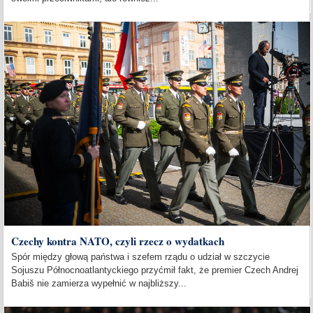
Czechy kontra NATO, czyli rzecz o wydatkach
Spór między głową państwa i szefem rządu o udział w szczycie
Sojuszu Północnoatlantyckiego przyćmił fakt, że premier Czech Andrej
Babiš nie zamierza wypełnić w najbliższy...