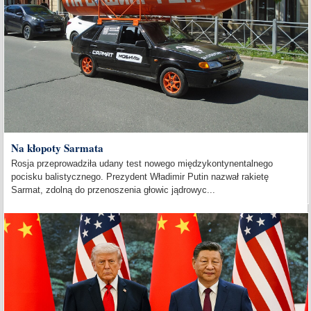
Na kłopoty Sarmata
Rosja przeprowadziła udany test nowego międzykontynentalnego
pocisku balistycznego. Prezydent Władimir Putin nazwał rakietę
Sarmat, zdolną do przenoszenia głowic jądrowyc...