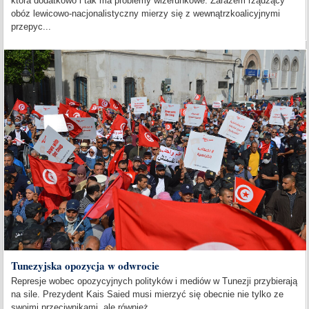
która dodatkowo i tak ma problemy wizerunkowe. Zarazem rządzący
obóz lewicowo-nacjonalistyczny mierzy się z wewnątrzkoalicyjnymi
przepyc...
Tunezyjska opozycja w odwrocie
Represje wobec opozycyjnych polityków i mediów w Tunezji przybierają
na sile. Prezydent Kais Saied musi mierzyć się obecnie nie tylko ze
swoimi przeciwnikami, ale również...