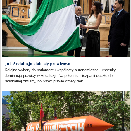
Jak Andaluzja stała się prawicowa
Kolejne wybory do parlamentu wspólnoty autonomicznej umocniły
dominację prawicy w Andaluzji. Na południu Hiszpanii doszło do
radykalnej zmiany, bo przez prawie cztery dek...