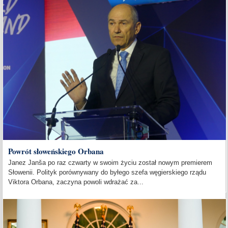
Powrót słoweńskiego Orbana
Janez Janša po raz czwarty w swoim życiu został nowym premierem
Słowenii. Polityk porównywany do byłego szefa węgierskiego rządu
Viktora Orbana, zaczyna powoli wdrażać za...