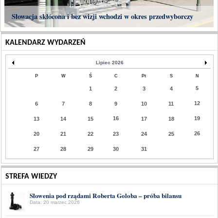
Słowacja skłócona i bez wizji wchodzi w okres przedwyborczy
KALENDARZ WYDARZEŃ
Lipiec 2026
P
W
Ś
C
Pt
S
N
5
1
2
3
4
12
6
7
8
9
10
11
16
19
13
14
15
17
18
26
20
21
22
23
24
25
27
28
29
30
31
STREFA WIEDZY
Słowenia pod rządami Roberta Goloba – próba bilansu
Data: 20 marzec 2026