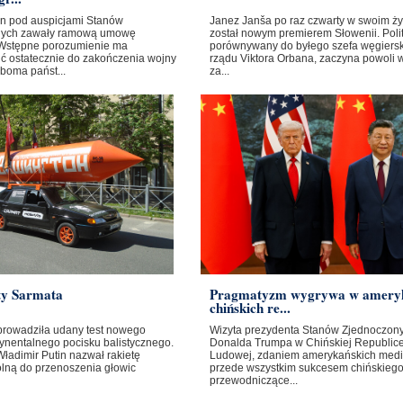
ban pod auspicjami Stanów
Janez Janša po raz czwarty w swoim ży
nych zawały ramową umowę
został nowym premierem Słowenii. Poli
Wstępne porozumienie ma
porównywany do byłego szefa węgiers
ć ostatecznie do zakończenia wojny
rządu Viktora Orbana, zaczyna powoli 
boma państ...
za...
ty Sarmata
Pragmatyzm wygrywa w amery
chińskich re...
prowadziła udany test nowego
Wizyta prezydenta Stanów Zjednoczon
ynentalnego pocisku balistycznego.
Donalda Trumpa w Chińskiej Republic
ładimir Putin nazwał rakietę
Ludowej, zdaniem amerykańskich medi
olną do przenoszenia głowic
przede wszystkim sukcesem chińskieg
przewodniczące...