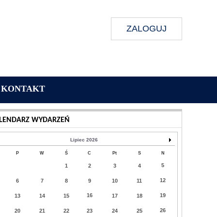
ZALOGUJ
KONTAKT
Wykonanie:
Delta Interactive
LENDARZ WYDARZEŃ
Lipiec 2026
P
W
Ś
C
Pt
S
N
5
1
2
3
4
12
6
7
8
9
10
11
16
19
13
14
15
17
18
26
20
21
22
23
24
25