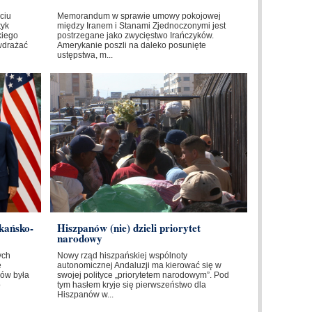
ciu
Memorandum w sprawie umowy pokojowej
tyk
między Iranem i Stanami Zjednoczonymi jest
kiego
postrzegane jako zwycięstwo Irańczyków.
wdrażać
Amerykanie poszli na daleko posunięte
ustępstwa, m...
kańsko-
Hiszpanów (nie) dzieli priorytet
narodowy
ych
Nowy rząd hiszpańskiej wspólnoty
e
autonomicznej Andaluzji ma kierować się w
ów była
swojej polityce „priorytetem narodowym”. Pod
o
tym hasłem kryje się pierwszeństwo dla
Hiszpanów w...