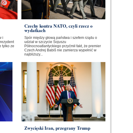
Czechy kontra NATO, czyli rzecz o
wydatkach
 i
Spór między głową państwa i szefem rządu o
Prezydent
udział w szczycie Sojuszu
 tylko ze
Północnoatlantyckiego przyćmił fakt, że premier
Czech Andrej Babiš nie zamierza wypełnić w
najbliższy...
Zwycięski Iran, przegrany Trump