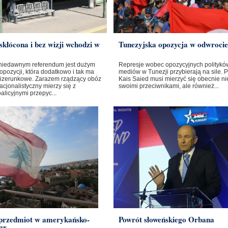
skłócona i bez wizji wchodzi w
Tunezyjska opozycja w odwrocie
niedawnym referendum jest dużym
Represje wobec opozycyjnych polityków
opozycji, która dodatkowo i tak ma
mediów w Tunezji przybierają na sile. 
izerunkowe. Zarazem rządzący obóz
Kais Saied musi mierzyć się obecnie nie
cjonalistyczny mierzy się z
swoimi przeciwnikami, ale również...
licyjnymi przepyc...
 przedmiot w amerykańsko-
Powrót słoweńskiego Orbana
gr...