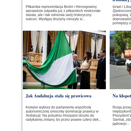
Piłkarska reprezentacja Bośni i Hercegowiny
Izrael i Li
wprawdzie odpadła już z piłkarskich mistrzostw
Zjednoczo
świata, ale i tak odniosła swój historyczny
pokojową. 
sukces. Występy drużyny cieszyły si...
doprowadzi
pomiędzy o
Jak Andaluzja stała się prawicowa
Na kłopo
Kolejne wybory do parlamentu wspólnoty
Rosja prze
autonomicznej umocniły dominację prawicy w
międzykont
Andaluzji. Na południu Hiszpanii doszło do
Prezydent W
radykalnej zmiany, bo przez prawie cztery dek...
Sarmat, zd
jądrowyc...