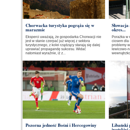
Chorwacka turystyka pogrąża się w
Słowacja 
marazmie
okres...
Eksperci uważają, że gospodarka Chorwacji nie
Porażka w 
jest w stanie czerpać już więcej z sektora
ciosem dla 
turystycznego, z kolei rządzący starają się dalej
problemy w
uprawiać propagandę sukcesu. Widać
lewicowo-na
natomiast wyraźnie, iż z...
wewnątrzkoa
Pozorna jedność Bośni i Hercegowiny
Libański
irańskiej 