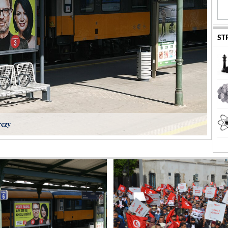
ST
rczy