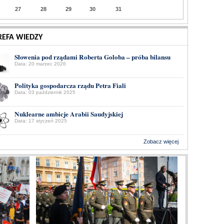
27
28
29
30
31
REFA WIEDZY
Słowenia pod rządami Roberta Goloba – próba bilansu
Data: 20 marzec 2026
Polityka gospodarcza rządu Petra Fiali
Data: 03 październik 2025
Nuklearne ambicje Arabii Saudyjskiej
Data: 17 styczeń 2025
Zobacz więcej