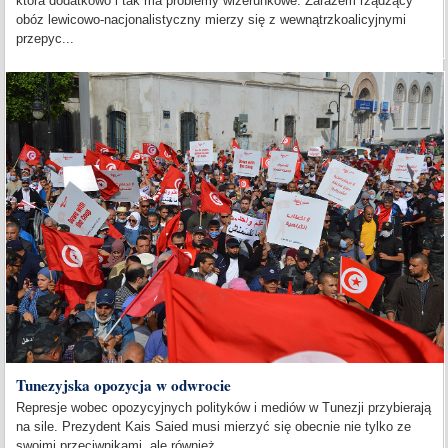
która dodatkowo i tak ma problemy wizerunkowe. Zarazem rządzący
obóz lewicowo-nacjonalistyczny mierzy się z wewnątrzkoalicyjnymi
przepyc...
Tunezyjska opozycja w odwrocie
Represje wobec opozycyjnych polityków i mediów w Tunezji przybierają
na sile. Prezydent Kais Saied musi mierzyć się obecnie nie tylko ze
swoimi przeciwnikami, ale również...