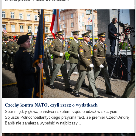
Czechy kontra NATO, czyli rzecz o wydatkach
Spór między głową państwa i szefem rządu o udział w szczycie
Sojuszu Północnoatlantyckiego przyćmił fakt, że premier Czech Andrej
Babiš nie zamierza wypełnić w najbliższy...