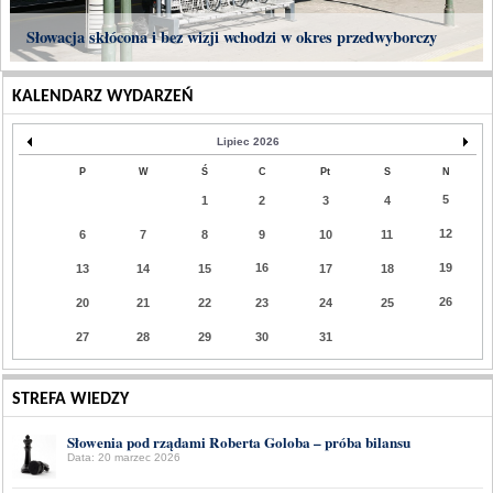
Słowacja skłócona i bez wizji wchodzi w okres przedwyborczy
KALENDARZ WYDARZEŃ
Lipiec 2026
P
W
Ś
C
Pt
S
N
5
1
2
3
4
12
6
7
8
9
10
11
16
19
13
14
15
17
18
26
20
21
22
23
24
25
27
28
29
30
31
STREFA WIEDZY
Słowenia pod rządami Roberta Goloba – próba bilansu
Data: 20 marzec 2026