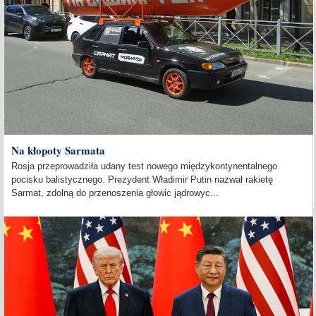
Na kłopoty Sarmata
Rosja przeprowadziła udany test nowego międzykontynentalnego
pocisku balistycznego. Prezydent Władimir Putin nazwał rakietę
Sarmat, zdolną do przenoszenia głowic jądrowyc...