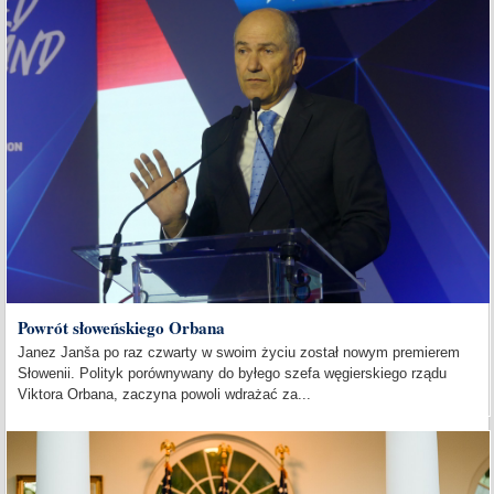
Powrót słoweńskiego Orbana
Janez Janša po raz czwarty w swoim życiu został nowym premierem
Słowenii. Polityk porównywany do byłego szefa węgierskiego rządu
Viktora Orbana, zaczyna powoli wdrażać za...