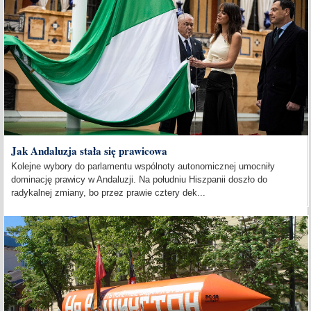
Jak Andaluzja stała się prawicowa
Kolejne wybory do parlamentu wspólnoty autonomicznej umocniły
dominację prawicy w Andaluzji. Na południu Hiszpanii doszło do
radykalnej zmiany, bo przez prawie cztery dek...