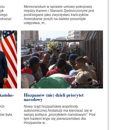
ciu
Memorandum w sprawie umowy pokojowej
tyk
między Iranem i Stanami Zjednoczonymi jest
kiego
postrzegane jako zwycięstwo Irańczyków.
wdrażać
Amerykanie poszli na daleko posunięte
ustępstwa, m...
kańsko-
Hiszpanów (nie) dzieli priorytet
narodowy
ych
Nowy rząd hiszpańskiej wspólnoty
e
autonomicznej Andaluzji ma kierować się w
ów była
swojej polityce „priorytetem narodowym”. Pod
o
tym hasłem kryje się pierwszeństwo dla
Hiszpanów w...