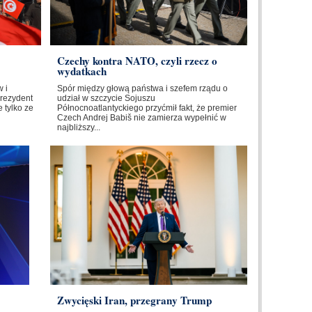
Czechy kontra NATO, czyli rzecz o
wydatkach
 i
Spór między głową państwa i szefem rządu o
Prezydent
udział w szczycie Sojuszu
 tylko ze
Północnoatlantyckiego przyćmił fakt, że premier
Czech Andrej Babiš nie zamierza wypełnić w
najbliższy...
Zwycięski Iran, przegrany Trump