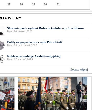
27
28
29
30
31
REFA WIEDZY
Słowenia pod rządami Roberta Goloba – próba bilansu
Data: 20 marzec 2026
Polityka gospodarcza rządu Petra Fiali
Data: 03 październik 2025
Nuklearne ambicje Arabii Saudyjskiej
Data: 17 styczeń 2025
Zobacz więcej