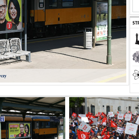
ST
rczy