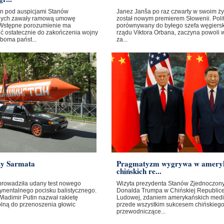
ban pod auspicjami Stanów
Janez Janša po raz czwarty w swoim ży
nych zawały ramową umowę
został nowym premierem Słowenii. Poli
Wstępne porozumienie ma
porównywany do byłego szefa węgiers
ć ostatecznie do zakończenia wojny
rządu Viktora Orbana, zaczyna powoli 
boma państ...
za...
ty Sarmata
Pragmatyzm wygrywa w amery
chińskich re...
prowadziła udany test nowego
Wizyta prezydenta Stanów Zjednoczon
ynentalnego pocisku balistycznego.
Donalda Trumpa w Chińskiej Republic
ładimir Putin nazwał rakietę
Ludowej, zdaniem amerykańskich medi
olną do przenoszenia głowic
przede wszystkim sukcesem chińskieg
przewodniczące...