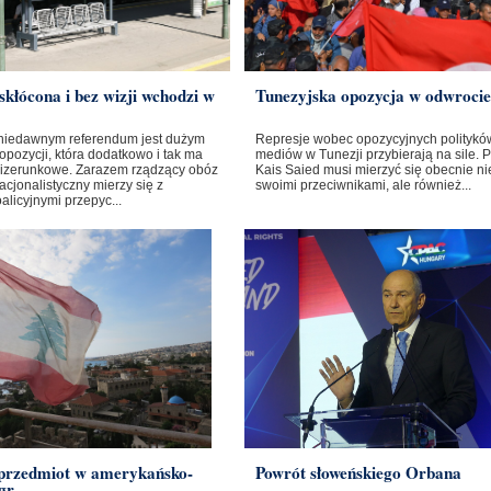
skłócona i bez wizji wchodzi w
Tunezyjska opozycja w odwrocie
niedawnym referendum jest dużym
Represje wobec opozycyjnych polityków
opozycji, która dodatkowo i tak ma
mediów w Tunezji przybierają na sile. 
izerunkowe. Zarazem rządzący obóz
Kais Saied musi mierzyć się obecnie nie
cjonalistyczny mierzy się z
swoimi przeciwnikami, ale również...
licyjnymi przepyc...
 przedmiot w amerykańsko-
Powrót słoweńskiego Orbana
gr...