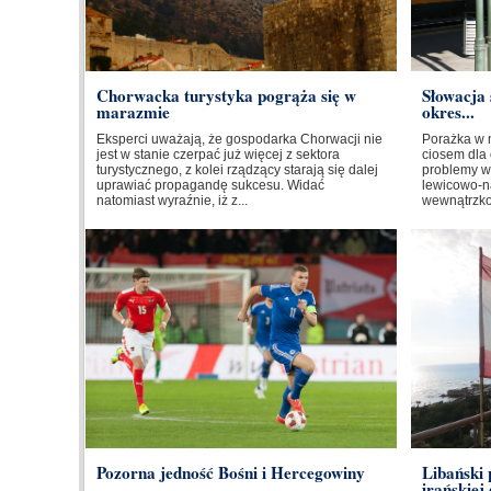
Chorwacka turystyka pogrąża się w
Słowacja 
marazmie
okres...
Eksperci uważają, że gospodarka Chorwacji nie
Porażka w 
jest w stanie czerpać już więcej z sektora
ciosem dla 
turystycznego, z kolei rządzący starają się dalej
problemy w
uprawiać propagandę sukcesu. Widać
lewicowo-na
natomiast wyraźnie, iż z...
wewnątrzkoa
Pozorna jedność Bośni i Hercegowiny
Libański
irańskiej 