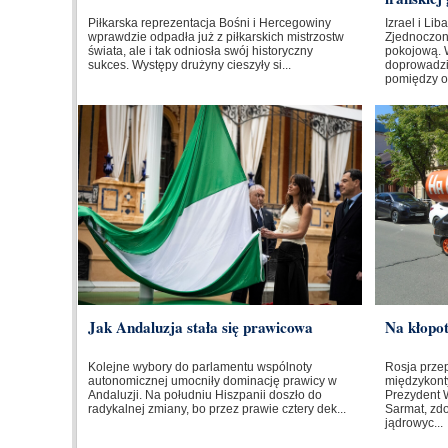
Piłkarska reprezentacja Bośni i Hercegowiny
Izrael i Li
wprawdzie odpadła już z piłkarskich mistrzostw
Zjednoczo
świata, ale i tak odniosła swój historyczny
pokojową. 
sukces. Występy drużyny cieszyły si...
doprowadzi
pomiędzy o
Jak Andaluzja stała się prawicowa
Na kłopo
Kolejne wybory do parlamentu wspólnoty
Rosja prze
autonomicznej umocniły dominację prawicy w
międzykont
Andaluzji. Na południu Hiszpanii doszło do
Prezydent W
radykalnej zmiany, bo przez prawie cztery dek...
Sarmat, zd
jądrowyc...