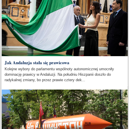
Jak Andaluzja stała się prawicowa
Kolejne wybory do parlamentu wspólnoty autonomicznej umocniły
dominację prawicy w Andaluzji. Na południu Hiszpanii doszło do
radykalnej zmiany, bo przez prawie cztery dek...