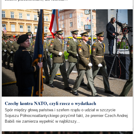
Czechy kontra NATO, czyli rzecz o wydatkach
Spór między głową państwa i szefem rządu o udział w szczycie
Sojuszu Północnoatlantyckiego przyćmił fakt, że premier Czech Andrej
Babiš nie zamierza wypełnić w najbliższy...