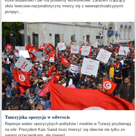
która dodatkowo i tak ma problemy wizerunkowe. Zarazem rządzący
obóz lewicowo-nacjonalistyczny mierzy się z wewnątrzkoalicyjnymi
przepyc...
Tunezyjska opozycja w odwrocie
Represje wobec opozycyjnych polityków i mediów w Tunezji przybierają
na sile. Prezydent Kais Saied musi mierzyć się obecnie nie tylko ze
swoimi przeciwnikami, ale również...