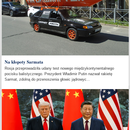
Na kłopoty Sarmata
Rosja przeprowadziła udany test nowego międzykontynentalnego
pocisku balistycznego. Prezydent Władimir Putin nazwał rakietę
Sarmat, zdolną do przenoszenia głowic jądrowyc...