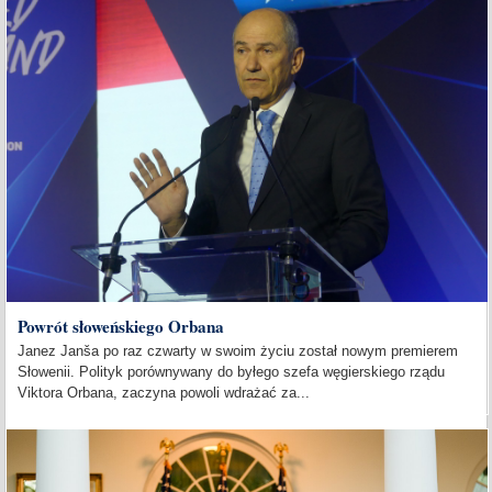
Powrót słoweńskiego Orbana
Janez Janša po raz czwarty w swoim życiu został nowym premierem
Słowenii. Polityk porównywany do byłego szefa węgierskiego rządu
Viktora Orbana, zaczyna powoli wdrażać za...