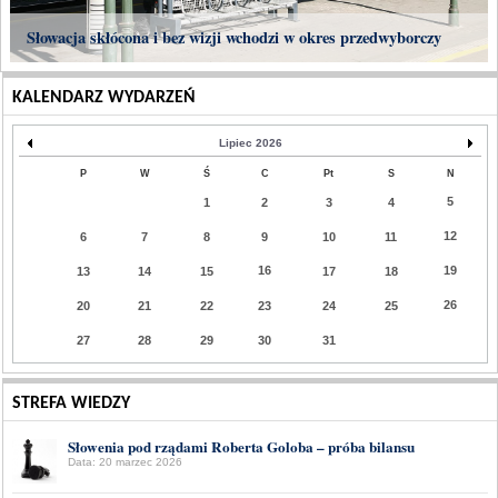
Słowacja skłócona i bez wizji wchodzi w okres przedwyborczy
KALENDARZ WYDARZEŃ
Lipiec 2026
P
W
Ś
C
Pt
S
N
5
1
2
3
4
12
6
7
8
9
10
11
16
19
13
14
15
17
18
26
20
21
22
23
24
25
27
28
29
30
31
STREFA WIEDZY
Słowenia pod rządami Roberta Goloba – próba bilansu
Data: 20 marzec 2026