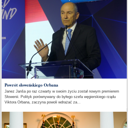
Powrót słoweńskiego Orbana
Janez Janša po raz czwarty w swoim życiu został nowym premierem
Słowenii. Polityk porównywany do byłego szefa węgierskiego rządu
Viktora Orbana, zaczyna powoli wdrażać za...