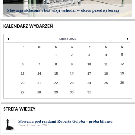
KALENDARZ WYDARZEŃ
Lipiec 2026
P
W
Ś
C
Pt
S
N
5
1
2
3
4
12
6
7
8
9
10
11
16
19
13
14
15
17
18
26
20
21
22
23
24
25
27
28
29
30
31
STREFA WIEDZY
Słowenia pod rządami Roberta Goloba – próba bilansu
Data: 20 marzec 2026