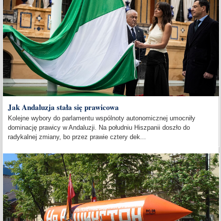
Jak Andaluzja stała się prawicowa
Kolejne wybory do parlamentu wspólnoty autonomicznej umocniły
dominację prawicy w Andaluzji. Na południu Hiszpanii doszło do
radykalnej zmiany, bo przez prawie cztery dek...