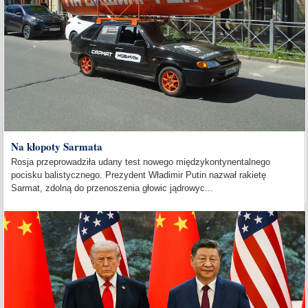
Na kłopoty Sarmata
Rosja przeprowadziła udany test nowego międzykontynentalnego
pocisku balistycznego. Prezydent Władimir Putin nazwał rakietę
Sarmat, zdolną do przenoszenia głowic jądrowyc...