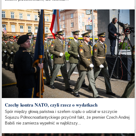
Czechy kontra NATO, czyli rzecz o wydatkach
Spór między głową państwa i szefem rządu o udział w szczycie
Sojuszu Północnoatlantyckiego przyćmił fakt, że premier Czech Andrej
Babiš nie zamierza wypełnić w najbliższy...