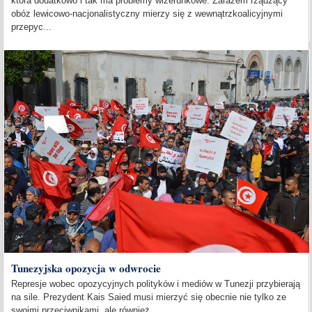
która dodatkowo i tak ma problemy wizerunkowe. Zarazem rządzący
obóz lewicowo-nacjonalistyczny mierzy się z wewnątrzkoalicyjnymi
przepyc...
Tunezyjska opozycja w odwrocie
Represje wobec opozycyjnych polityków i mediów w Tunezji przybierają
na sile. Prezydent Kais Saied musi mierzyć się obecnie nie tylko ze
swoimi przeciwnikami, ale również...