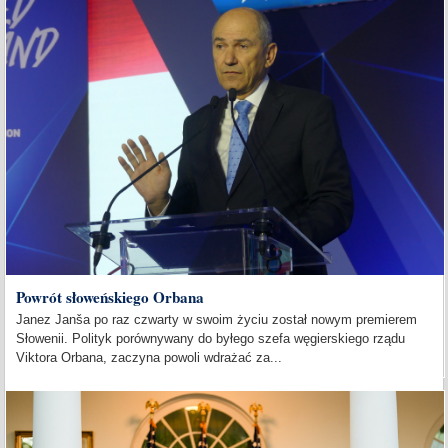
Powrót słoweńskiego Orbana
Janez Janša po raz czwarty w swoim życiu został nowym premierem
Słowenii. Polityk porównywany do byłego szefa węgierskiego rządu
Viktora Orbana, zaczyna powoli wdrażać za...