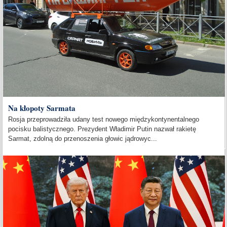
Na kłopoty Sarmata
Rosja przeprowadziła udany test nowego międzykontynentalnego
pocisku balistycznego. Prezydent Władimir Putin nazwał rakietę
Sarmat, zdolną do przenoszenia głowic jądrowyc...