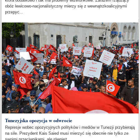
która dodatkowo i tak ma problemy wizerunkowe. Zarazem rządzący
obóz lewicowo-nacjonalistyczny mierzy się z wewnątrzkoalicyjnymi
przepyc...
Tunezyjska opozycja w odwrocie
Represje wobec opozycyjnych polityków i mediów w Tunezji przybierają
na sile. Prezydent Kais Saied musi mierzyć się obecnie nie tylko ze
swoimi przeciwnikami, ale również...