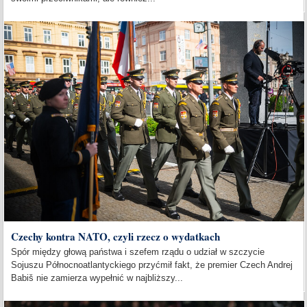
Czechy kontra NATO, czyli rzecz o wydatkach
Spór między głową państwa i szefem rządu o udział w szczycie
Sojuszu Północnoatlantyckiego przyćmił fakt, że premier Czech Andrej
Babiš nie zamierza wypełnić w najbliższy...