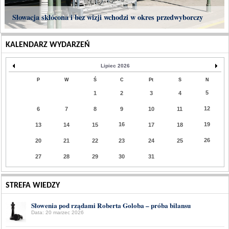
Słowacja skłócona i bez wizji wchodzi w okres przedwyborczy
KALENDARZ WYDARZEŃ
Lipiec 2026
P
W
Ś
C
Pt
S
N
5
1
2
3
4
12
6
7
8
9
10
11
16
19
13
14
15
17
18
26
20
21
22
23
24
25
27
28
29
30
31
STREFA WIEDZY
Słowenia pod rządami Roberta Goloba – próba bilansu
Data: 20 marzec 2026