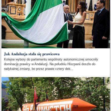
Jak Andaluzja stała się prawicowa
Kolejne wybory do parlamentu wspólnoty autonomicznej umocniły
dominację prawicy w Andaluzji. Na południu Hiszpanii doszło do
radykalnej zmiany, bo przez prawie cztery dek...