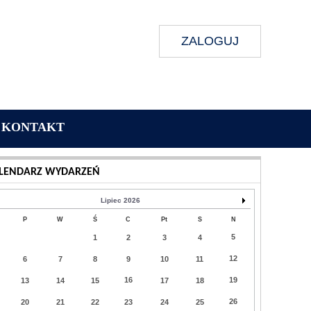
ZALOGUJ
KONTAKT
Wykonanie:
Delta Interactive
LENDARZ WYDARZEŃ
Lipiec 2026
P
W
Ś
C
Pt
S
N
5
1
2
3
4
12
6
7
8
9
10
11
16
19
13
14
15
17
18
26
20
21
22
23
24
25