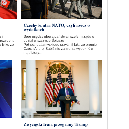
Czechy kontra NATO, czyli rzecz o
wydatkach
 i
Spór między głową państwa i szefem rządu o
Prezydent
udział w szczycie Sojuszu
 tylko ze
Północnoatlantyckiego przyćmił fakt, że premier
Czech Andrej Babiš nie zamierza wypełnić w
najbliższy...
Zwycięski Iran, przegrany Trump