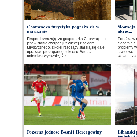
Chorwacka turystyka pogrąża się w
Słowacja 
marazmie
okres...
Eksperci uważają, że gospodarka Chorwacji nie
Porażka w 
jest w stanie czerpać już więcej z sektora
ciosem dla 
turystycznego, z kolei rządzący starają się dalej
problemy w
uprawiać propagandę sukcesu. Widać
lewicowo-na
natomiast wyraźnie, iż z...
wewnątrzkoa
Pozorna jedność Bośni i Hercegowiny
Libański
irańskiej 