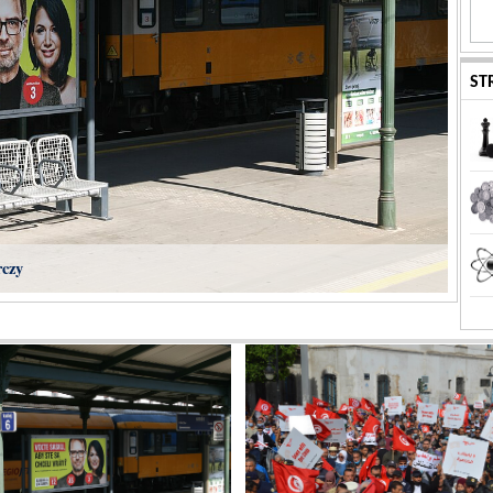
ST
rczy