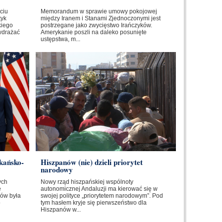
ciu
Memorandum w sprawie umowy pokojowej
tyk
między Iranem i Stanami Zjednoczonymi jest
kiego
postrzegane jako zwycięstwo Irańczyków.
wdrażać
Amerykanie poszli na daleko posunięte
ustępstwa, m...
kańsko-
Hiszpanów (nie) dzieli priorytet
narodowy
ych
Nowy rząd hiszpańskiej wspólnoty
e
autonomicznej Andaluzji ma kierować się w
ów była
swojej polityce „priorytetem narodowym”. Pod
o
tym hasłem kryje się pierwszeństwo dla
Hiszpanów w...