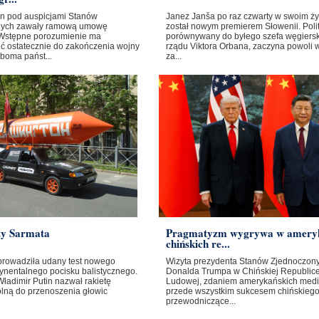
ban pod auspicjami Stanów
Janez Janša po raz czwarty w swoim ży
nych zawały ramową umowę
został nowym premierem Słowenii. Poli
Wstępne porozumienie ma
porównywany do byłego szefa węgiers
ć ostatecznie do zakończenia wojny
rządu Viktora Orbana, zaczyna powoli 
boma państ...
za...
ty Sarmata
Pragmatyzm wygrywa w amery
chińskich re...
prowadziła udany test nowego
Wizyta prezydenta Stanów Zjednoczon
ynentalnego pocisku balistycznego.
Donalda Trumpa w Chińskiej Republic
ładimir Putin nazwał rakietę
Ludowej, zdaniem amerykańskich medi
olną do przenoszenia głowic
przede wszystkim sukcesem chińskieg
przewodniczące...