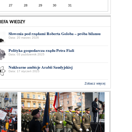
27
28
29
30
31
REFA WIEDZY
Słowenia pod rządami Roberta Goloba – próba bilansu
Data: 20 marzec 2026
Polityka gospodarcza rządu Petra Fiali
Data: 03 październik 2025
Nuklearne ambicje Arabii Saudyjskiej
Data: 17 styczeń 2025
Zobacz więcej