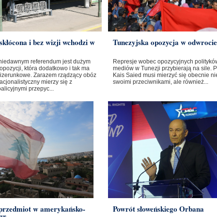
skłócona i bez wizji wchodzi w
Tunezyjska opozycja w odwrocie
niedawnym referendum jest dużym
Represje wobec opozycyjnych polityków
opozycji, która dodatkowo i tak ma
mediów w Tunezji przybierają na sile. 
izerunkowe. Zarazem rządzący obóz
Kais Saied musi mierzyć się obecnie nie
cjonalistyczny mierzy się z
swoimi przeciwnikami, ale również...
licyjnymi przepyc...
 przedmiot w amerykańsko-
Powrót słoweńskiego Orbana
gr...