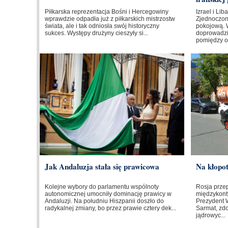
Piłkarska reprezentacja Bośni i Hercegowiny
Izrael i Li
wprawdzie odpadła już z piłkarskich mistrzostw
Zjednoczo
świata, ale i tak odniosła swój historyczny
pokojową. 
sukces. Występy drużyny cieszyły si...
doprowadzi
pomiędzy o
Jak Andaluzja stała się prawicowa
Na kłopo
Kolejne wybory do parlamentu wspólnoty
Rosja prze
autonomicznej umocniły dominację prawicy w
międzykont
Andaluzji. Na południu Hiszpanii doszło do
Prezydent W
radykalnej zmiany, bo przez prawie cztery dek...
Sarmat, zd
jądrowyc...