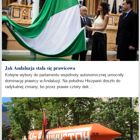
Jak Andaluzja stała się prawicowa
Kolejne wybory do parlamentu wspólnoty autonomicznej umocniły
dominację prawicy w Andaluzji. Na południu Hiszpanii doszło do
radykalnej zmiany, bo przez prawie cztery dek...