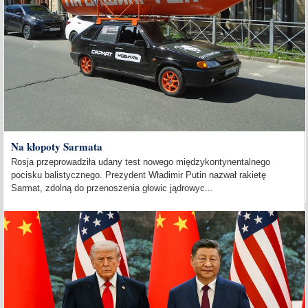
Na kłopoty Sarmata
Rosja przeprowadziła udany test nowego międzykontynentalnego
pocisku balistycznego. Prezydent Władimir Putin nazwał rakietę
Sarmat, zdolną do przenoszenia głowic jądrowyc...