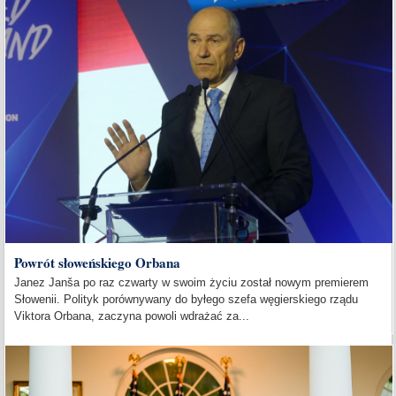
Powrót słoweńskiego Orbana
Janez Janša po raz czwarty w swoim życiu został nowym premierem
Słowenii. Polityk porównywany do byłego szefa węgierskiego rządu
Viktora Orbana, zaczyna powoli wdrażać za...