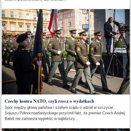
Czechy kontra NATO, czyli rzecz o wydatkach
Spór między głową państwa i szefem rządu o udział w szczycie
Sojuszu Północnoatlantyckiego przyćmił fakt, że premier Czech Andrej
Babiš nie zamierza wypełnić w najbliższy...