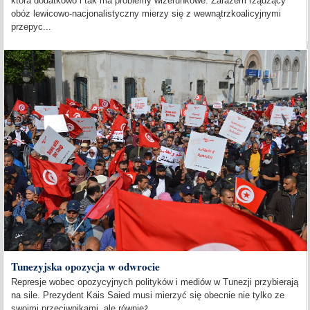
która dodatkowo i tak ma problemy wizerunkowe. Zarazem rządzący
obóz lewicowo-nacjonalistyczny mierzy się z wewnątrzkoalicyjnymi
przepyc...
Tunezyjska opozycja w odwrocie
Represje wobec opozycyjnych polityków i mediów w Tunezji przybierają
na sile. Prezydent Kais Saied musi mierzyć się obecnie nie tylko ze
swoimi przeciwnikami, ale również...