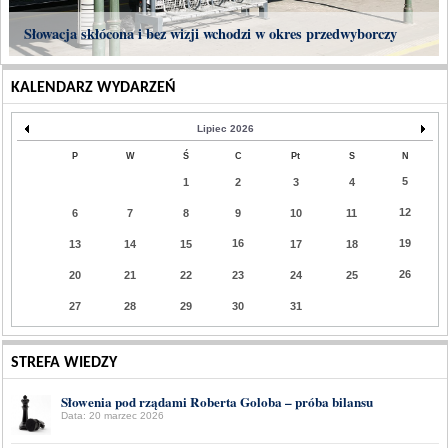
Słowacja skłócona i bez wizji wchodzi w okres przedwyborczy
KALENDARZ WYDARZEŃ
Lipiec 2026
P
W
Ś
C
Pt
S
N
5
1
2
3
4
12
6
7
8
9
10
11
16
19
13
14
15
17
18
26
20
21
22
23
24
25
27
28
29
30
31
STREFA WIEDZY
Słowenia pod rządami Roberta Goloba – próba bilansu
Data: 20 marzec 2026