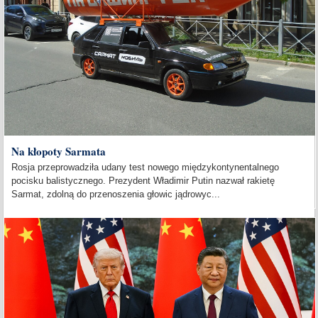
Na kłopoty Sarmata
Rosja przeprowadziła udany test nowego międzykontynentalnego
pocisku balistycznego. Prezydent Władimir Putin nazwał rakietę
Sarmat, zdolną do przenoszenia głowic jądrowyc...