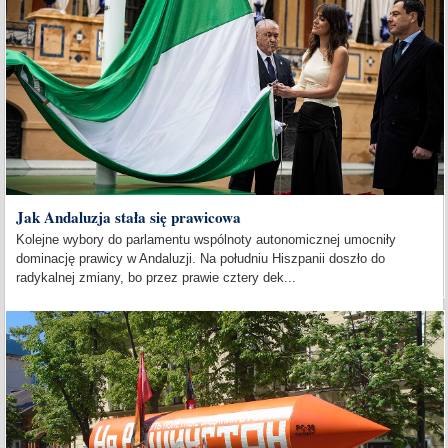
Jak Andaluzja stała się prawicowa
Kolejne wybory do parlamentu wspólnoty autonomicznej umocniły
dominację prawicy w Andaluzji. Na południu Hiszpanii doszło do
radykalnej zmiany, bo przez prawie cztery dek...