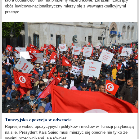
która dodatkowo i tak ma problemy wizerunkowe. Zarazem rządzący
obóz lewicowo-nacjonalistyczny mierzy się z wewnątrzkoalicyjnymi
przepyc...
Tunezyjska opozycja w odwrocie
Represje wobec opozycyjnych polityków i mediów w Tunezji przybierają
na sile. Prezydent Kais Saied musi mierzyć się obecnie nie tylko ze
swoimi przeciwnikami, ale również...