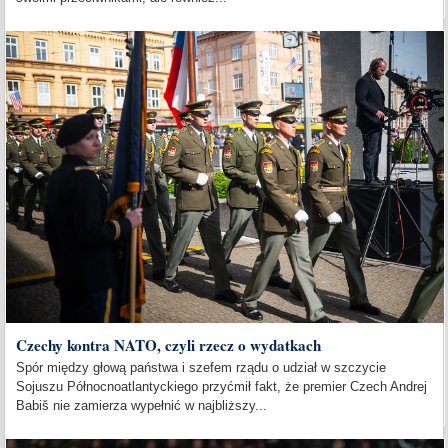
Czechy kontra NATO, czyli rzecz o wydatkach
Spór między głową państwa i szefem rządu o udział w szczycie
Sojuszu Północnoatlantyckiego przyćmił fakt, że premier Czech Andrej
Babiš nie zamierza wypełnić w najbliższy...