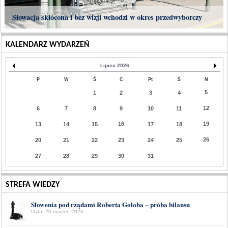
Słowacja skłócona i bez wizji wchodzi w okres przedwyborczy
KALENDARZ WYDARZEŃ
Lipiec 2026
P
W
Ś
C
Pt
S
N
5
1
2
3
4
12
6
7
8
9
10
11
16
19
13
14
15
17
18
26
20
21
22
23
24
25
27
28
29
30
31
STREFA WIEDZY
Słowenia pod rządami Roberta Goloba – próba bilansu
Data: 20 marzec 2026