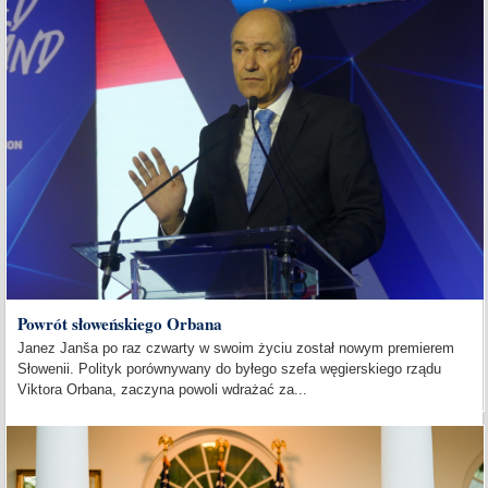
Powrót słoweńskiego Orbana
Janez Janša po raz czwarty w swoim życiu został nowym premierem
Słowenii. Polityk porównywany do byłego szefa węgierskiego rządu
Viktora Orbana, zaczyna powoli wdrażać za...