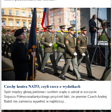
Czechy kontra NATO, czyli rzecz o wydatkach
Spór między głową państwa i szefem rządu o udział w szczycie
Sojuszu Północnoatlantyckiego przyćmił fakt, że premier Czech Andrej
Babiš nie zamierza wypełnić w najbliższy...