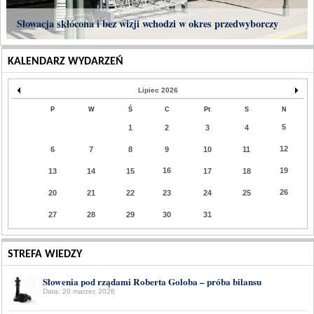
Słowacja skłócona i bez wizji wchodzi w okres przedwyborczy
KALENDARZ WYDARZEŃ
Lipiec 2026
P
W
Ś
C
Pt
S
N
5
1
2
3
4
12
6
7
8
9
10
11
16
19
13
14
15
17
18
26
20
21
22
23
24
25
27
28
29
30
31
STREFA WIEDZY
Słowenia pod rządami Roberta Goloba – próba bilansu
Data: 20 marzec 2026