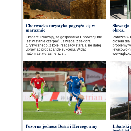
Chorwacka turystyka pogrąża się w
Słowacja 
marazmie
okres...
Eksperci uważają, że gospodarka Chorwacji nie
Porażka w 
jest w stanie czerpać już więcej z sektora
ciosem dla 
turystycznego, z kolei rządzący starają się dalej
problemy w
uprawiać propagandę sukcesu. Widać
lewicowo-na
natomiast wyraźnie, iż z...
wewnątrzkoa
Pozorna jedność Bośni i Hercegowiny
Libański
irańskiej 