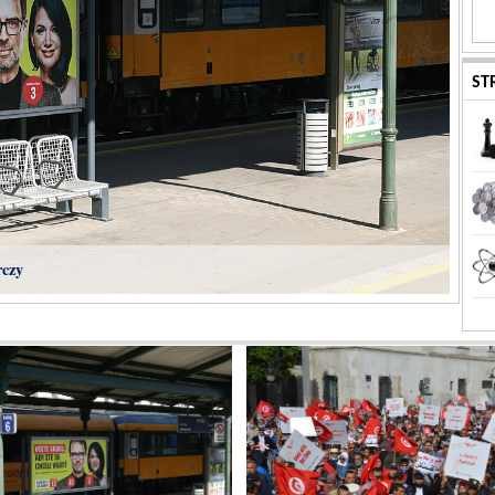
ST
rczy