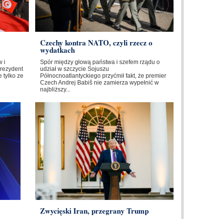
Czechy kontra NATO, czyli rzecz o
wydatkach
 i
Spór między głową państwa i szefem rządu o
Prezydent
udział w szczycie Sojuszu
 tylko ze
Północnoatlantyckiego przyćmił fakt, że premier
Czech Andrej Babiš nie zamierza wypełnić w
najbliższy...
Zwycięski Iran, przegrany Trump