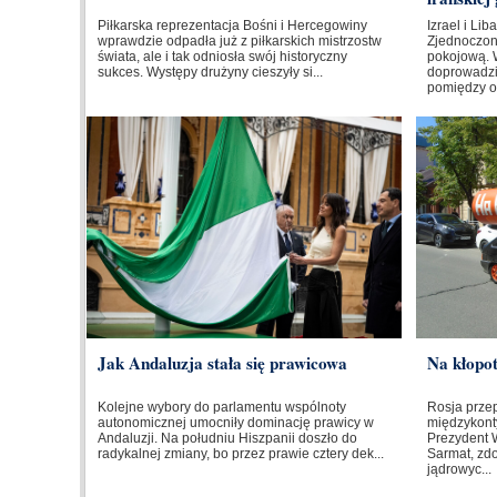
Piłkarska reprezentacja Bośni i Hercegowiny
Izrael i Li
wprawdzie odpadła już z piłkarskich mistrzostw
Zjednoczo
świata, ale i tak odniosła swój historyczny
pokojową. 
sukces. Występy drużyny cieszyły si...
doprowadzi
pomiędzy o
Jak Andaluzja stała się prawicowa
Na kłopo
Kolejne wybory do parlamentu wspólnoty
Rosja prze
autonomicznej umocniły dominację prawicy w
międzykont
Andaluzji. Na południu Hiszpanii doszło do
Prezydent W
radykalnej zmiany, bo przez prawie cztery dek...
Sarmat, zd
jądrowyc...