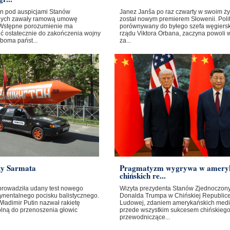
ban pod auspicjami Stanów
Janez Janša po raz czwarty w swoim ży
nych zawały ramową umowę
został nowym premierem Słowenii. Poli
Wstępne porozumienie ma
porównywany do byłego szefa węgiers
ć ostatecznie do zakończenia wojny
rządu Viktora Orbana, zaczyna powoli 
boma państ...
za...
ty Sarmata
Pragmatyzm wygrywa w amery
chińskich re...
prowadziła udany test nowego
Wizyta prezydenta Stanów Zjednoczon
ynentalnego pocisku balistycznego.
Donalda Trumpa w Chińskiej Republic
ładimir Putin nazwał rakietę
Ludowej, zdaniem amerykańskich medi
olną do przenoszenia głowic
przede wszystkim sukcesem chińskieg
przewodniczące...