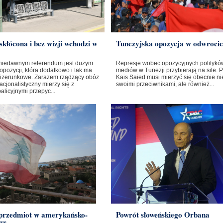
skłócona i bez wizji wchodzi w
Tunezyjska opozycja w odwrocie
niedawnym referendum jest dużym
Represje wobec opozycyjnych polityków
opozycji, która dodatkowo i tak ma
mediów w Tunezji przybierają na sile. 
izerunkowe. Zarazem rządzący obóz
Kais Saied musi mierzyć się obecnie nie
cjonalistyczny mierzy się z
swoimi przeciwnikami, ale również...
licyjnymi przepyc...
 przedmiot w amerykańsko-
Powrót słoweńskiego Orbana
gr...