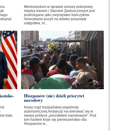
ciu
Memorandum w sprawie umowy pokojowej
tyk
między Iranem i Stanami Zjednoczonymi jest
kiego
postrzegane jako zwycięstwo Irańczyków.
wdrażać
Amerykanie poszli na daleko posunięte
ustępstwa, m...
kańsko-
Hiszpanów (nie) dzieli priorytet
narodowy
ych
Nowy rząd hiszpańskiej wspólnoty
e
autonomicznej Andaluzji ma kierować się w
ów była
swojej polityce „priorytetem narodowym”. Pod
o
tym hasłem kryje się pierwszeństwo dla
Hiszpanów w...