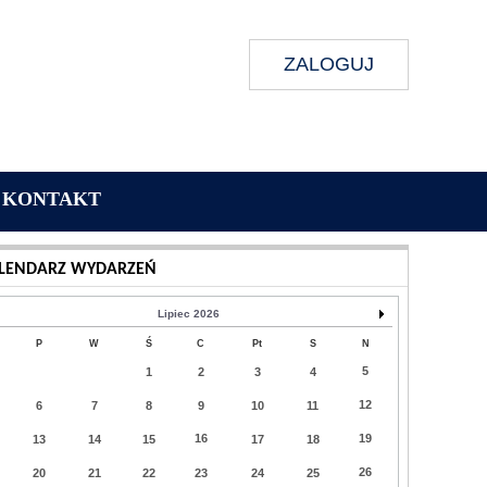
ZALOGUJ
KONTAKT
Wykonanie:
Delta Interactive
LENDARZ WYDARZEŃ
Lipiec 2026
P
W
Ś
C
Pt
S
N
5
1
2
3
4
12
6
7
8
9
10
11
16
19
13
14
15
17
18
26
20
21
22
23
24
25