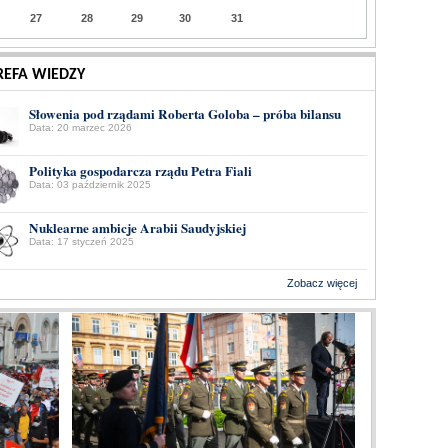
27
28
29
30
31
REFA WIEDZY
Słowenia pod rządami Roberta Goloba – próba bilansu
Data: 20 marzec 2026
Polityka gospodarcza rządu Petra Fiali
Data: 03 październik 2025
Nuklearne ambicje Arabii Saudyjskiej
Data: 17 styczeń 2025
Zobacz więcej