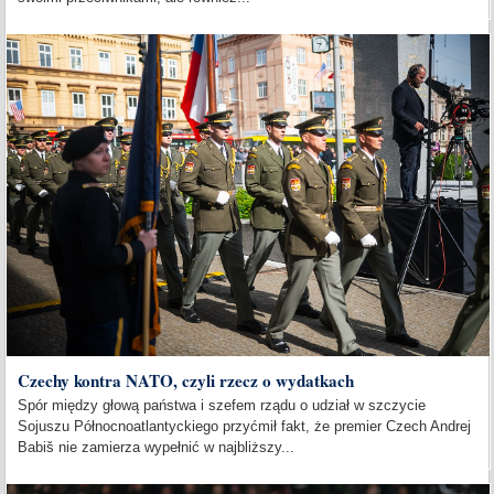
Czechy kontra NATO, czyli rzecz o wydatkach
Spór między głową państwa i szefem rządu o udział w szczycie
Sojuszu Północnoatlantyckiego przyćmił fakt, że premier Czech Andrej
Babiš nie zamierza wypełnić w najbliższy...