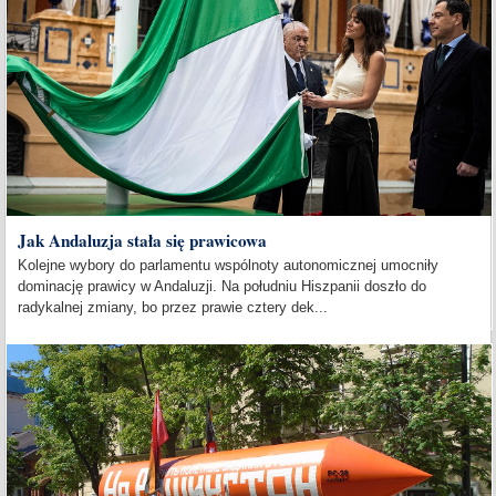
Jak Andaluzja stała się prawicowa
Kolejne wybory do parlamentu wspólnoty autonomicznej umocniły
dominację prawicy w Andaluzji. Na południu Hiszpanii doszło do
radykalnej zmiany, bo przez prawie cztery dek...