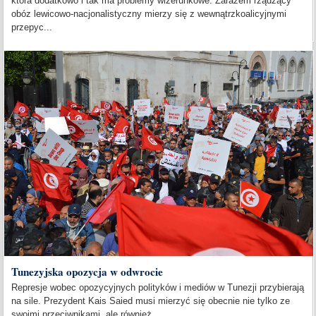
która dodatkowo i tak ma problemy wizerunkowe. Zarazem rządzący
obóz lewicowo-nacjonalistyczny mierzy się z wewnątrzkoalicyjnymi
przepyc...
Tunezyjska opozycja w odwrocie
Represje wobec opozycyjnych polityków i mediów w Tunezji przybierają
na sile. Prezydent Kais Saied musi mierzyć się obecnie nie tylko ze
swoimi przeciwnikami, ale również...