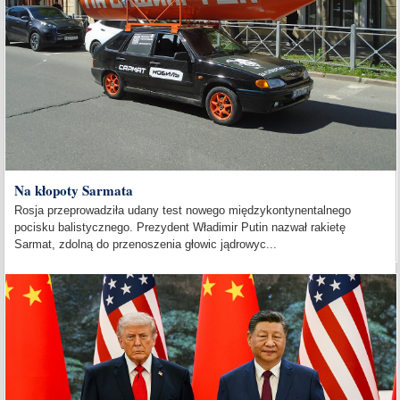
Na kłopoty Sarmata
Rosja przeprowadziła udany test nowego międzykontynentalnego
pocisku balistycznego. Prezydent Władimir Putin nazwał rakietę
Sarmat, zdolną do przenoszenia głowic jądrowyc...