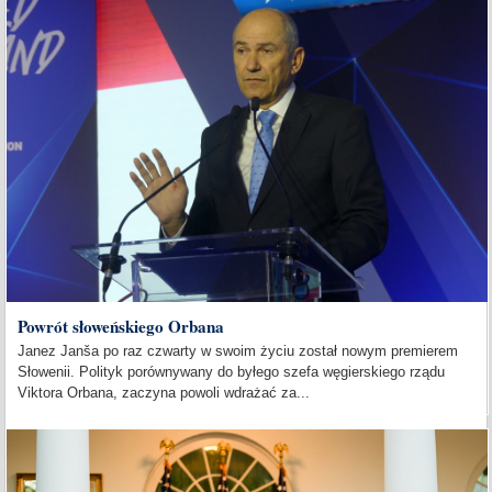
Powrót słoweńskiego Orbana
Janez Janša po raz czwarty w swoim życiu został nowym premierem
Słowenii. Polityk porównywany do byłego szefa węgierskiego rządu
Viktora Orbana, zaczyna powoli wdrażać za...