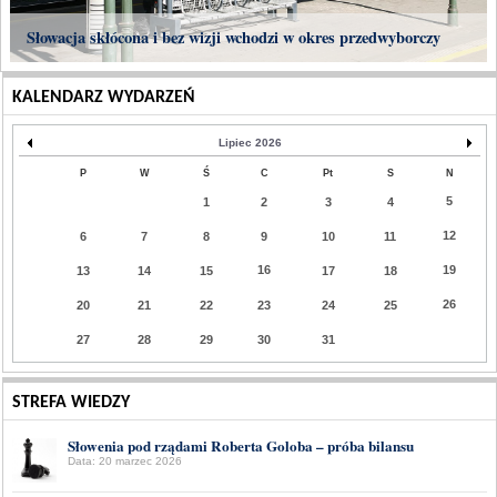
Słowacja skłócona i bez wizji wchodzi w okres przedwyborczy
KALENDARZ WYDARZEŃ
Lipiec 2026
P
W
Ś
C
Pt
S
N
5
1
2
3
4
12
6
7
8
9
10
11
16
19
13
14
15
17
18
26
20
21
22
23
24
25
27
28
29
30
31
STREFA WIEDZY
Słowenia pod rządami Roberta Goloba – próba bilansu
Data: 20 marzec 2026